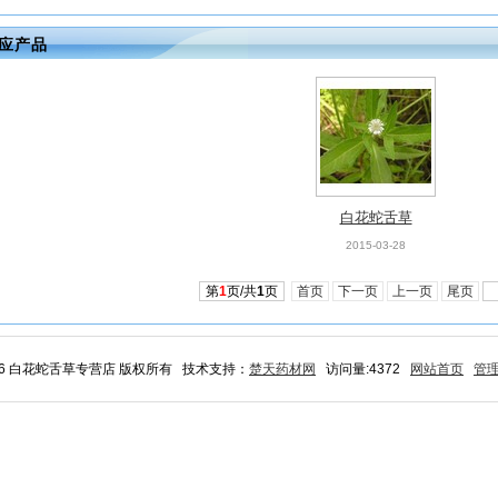
应产品
白花蛇舌草
2015-03-28
第
1
页/共
1
页
首页
下一页
上一页
尾页
26 白花蛇舌草专营店 版权所有 技术支持：
楚天药材网
访问量:4372
网站首页
管